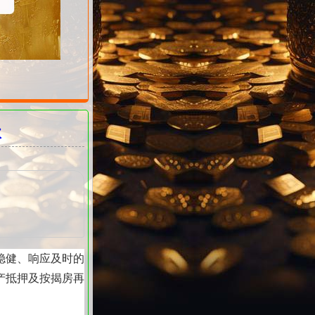
款
稳健、响应及时的
产抵押及按揭房再