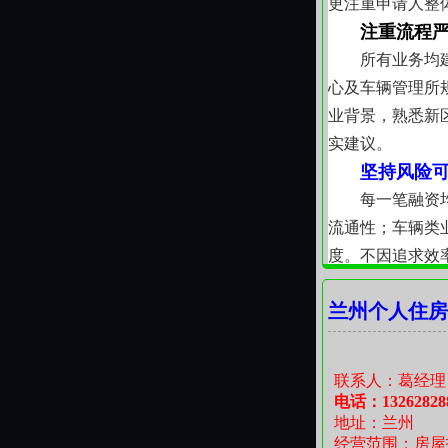
更注重申请人整
注重流程
所有业务均
心及车辆管理所
业背景，熟悉新
实建议。
坚持风险
每一笔融资
流通性；车辆类
度。不因追求效
服务响应
兰州个人住房
从资料受理
内可协调上门面
时效感知。所有
联系人：葛经理
我们始终相
电话：13262828
地址：兰州
的恪守。在兰州
经营范围：房屋