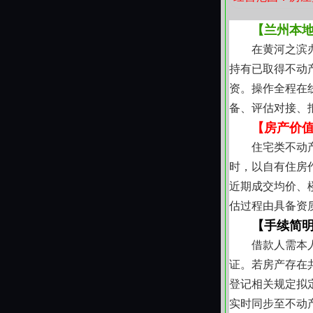
的支持力量。
【兰州本
在黄河之滨
持有已取得不动
资。操作全程在
备、评估对接、
【房产价
住宅类不动
时，以自有住房
近期成交均价、
估过程由具备资
【手续简
借款人需本
证。若房产存在
登记相关规定拟
实时同步至不动