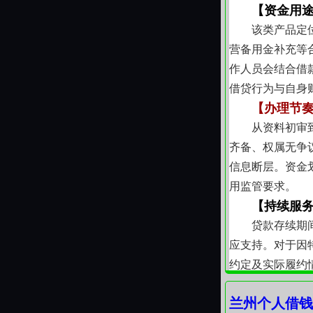
【资金用
该类产品定
营备用金补充等
作人员会结合借
借贷行为与自身
【办理节
从资料初审
齐备、权属无争
信息断层。资金
用监管要求。
【持续服
贷款存续期
应支持。对于因
约定及实际履约
术语解释。
兰州个人借钱
【区域适