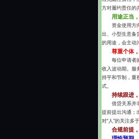
方对履约责任的
用途正当
资金使用方
出、小型生意备
的用途，会主动
尊重个体
每位申请者
收入波动期。服
持平和节制，重
式。
持续跟进
借贷关系并
提前提出沟通；
对“人”的关注多
合规前提
理性预期