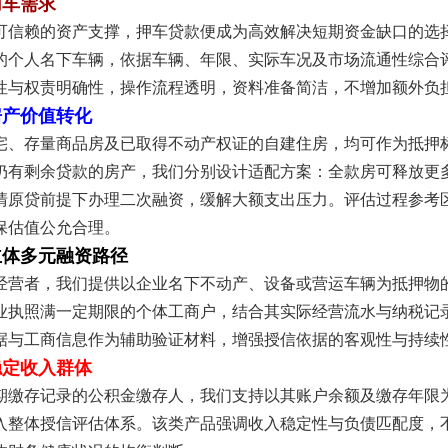
用车需求
可信赖的资产支撑，押车贷款便成为高效解决短期资金缺口的选
的个人名下车辆，依据车辆、年限、实际车况及市场流通性综合
性与权责明确性，操作流程透明，资料准备简洁，不增加额外负
房产价值转化
宅、存量商品房及已取得不动产权证的自建住房，均可作为抵押
仍有剩余贷款的房产，我们分别设计适配方案：全款房可释放更
清原贷前提下办理二次融资，缓解大额支出压力。评估过程参考
保估值公允合理。
主体多元融资路径
经营者，我们提供以企业名下不动产、设备或营运车辆为抵押物
业执照满一定期限的个体工商户，结合其实际经营流水与纳税记
据与工商信息作为辅助验证材料，增强授信依据的客观性与持续
稳定收入群体
期缴存记录的公积金缴存人，我们支持以其账户余额及缴存年限
入整体授信评估体系。该类产品强调收入稳定性与负债匹配度，