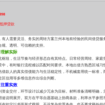
州本地房产类融资服务实践，对城关、七里河、安宁、西固及榆
特征、评估惯例如何影响操作细节已有实操认知。熟悉各片区登
898
可能影响进度的环节并做好前置说明，减少反复补正，提升整体
抵押贷款
，有人需要灵活、务实的周转方案兰州本地有经验的民间借贷服
合规、透明、可信赖的支持。
，理解实际
北枢纽，生活节奏与经济形态自有其特点。日常经营周转、家庭
景中，有时银行流程难以匹配时间要求。本地出借方熟悉区域习
估借款人的真实偿债能力与生活稳定性，不机械套用统一标准，
社区信用等多维信息作出综合判断。
，注重实效
到资金交付，环节设计以减少冗余为目标。材料准备清晰明确，
用途说明展开。双方在平等自愿基础上协商条款，利率水平参照
所有约定以书面形式载明。不设复杂前置条件，也不要求额外担