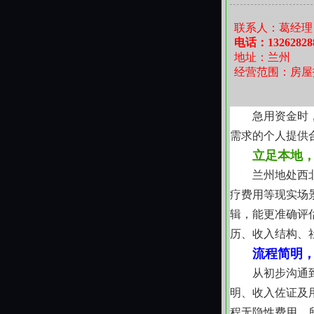
多年参与兰
联系人：葛经理
类型住宅的权属
电话：13262828
异，能提前预判
地址：兰州
经营范围：房屋
急用资金时
需求的个人提供
立足本地
兰州地处西
疗费用等现实场
辑，能更准确评
历、收入结构、
流程简明
从初步沟通
明、收入佐证及
程无隐性费用，