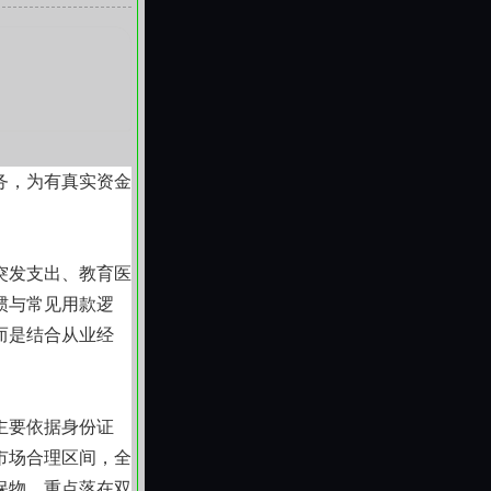
中、皋兰等地不同
记中心受理标准差
协作效率。
务，为有真实资金
突发支出、教育医
惯与常见用款逻
而是结合从业经
主要依据身份证
市场合理区间，全
保物，重点落在双