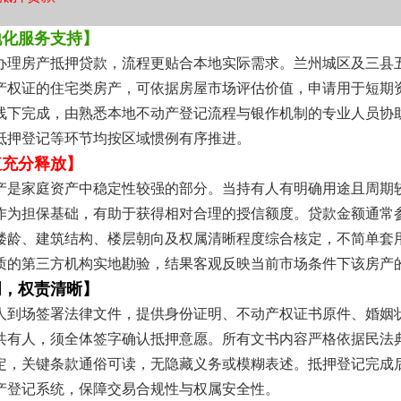
地化服务支持】
办理房产抵押贷款，流程更贴合本地实际需求。兰州城区及三县
产权证的住宅类房产，可依据房屋市场评估价值，申请用于短期
线下完成，由熟悉本地不动产登记流程与银作机制的专业人员协
抵押登记等环节均按区域惯例有序推进。
值充分释放】
产是家庭资产中稳定性较强的部分。当持有人有明确用途且周期
作为担保基础，有助于获得相对合理的授信额度。贷款金额通常
楼龄、建筑结构、楼层朝向及权属清晰程度综合核定，不简单套
质的第三方机构实地勘验，结果客观反映当前市场条件下该房产
明，权责清晰】
人到场签署法律文件，提供身份证明、不动产权证书原件、婚姻
共有人，须全体签字确认抵押意愿。所有文书内容严格依据民法
定，关键条款通俗可读，无隐藏义务或模糊表述。抵押登记完成
产登记系统，保障交易合规性与权属安全性。