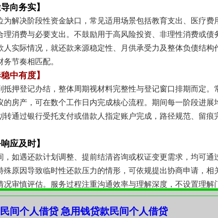
途导向务实】
位为解决阶段性资金缺口，常见适用场景包括教育支出、医疗费
合理消费与必要支出。不鼓励用于高风险投资、非理性消费或债
款人实际情况，就还款来源稳定性、月供承受力及整体负债结构
财务节奏相匹配。
奏稳中有度】
到抵押登记办结，整体周期视材料完整性与登记窗口排期而定。
议的房产，可在数个工作日内完成核心流程。期间每一阶段进展
划转通过银行受托支付或借款人指定账户完成，路径规范、留痕
务响应及时】
间，如遇还款计划调整、提前结清咨询或权证变更需求，均可通
特殊原因导致临时性还款压力的情形，可依规提出协商申请，相
情况审慎评估。服务过程注重沟通效率与理解深度，不设置理解
民间个人借贷 急用钱贷款民间个人借贷
配经验积累】