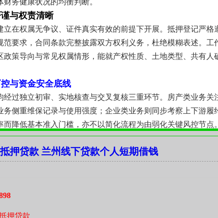
体财务健康状况的均衡判断。
严谨与权责清晰
建立在权属无争议、证件真实有效的前提下开展。抵押登记严格
规范要求，合同条款完整披露双方权利义务，杜绝模糊表述。工
区政策导向与常见权属情形，能就产权性质、土地类型、共有人
可控与资金安全底线
均经过独立初审、实地核查与交叉复核三重环节。房产类业务关
业务侧重维保记录与使用强度；企业类业务则同步考察上下游履
率而降低基本准入门槛，亦不以简化流程为由弱化关键风控节点
贴近实际节奏
抵押贷款 兰州线下贷款个人短期借钱
到完成抵押登记，各环节时间安排充分考虑客户工作节奏与交通
签与车辆查验，减少往返奔波；房产类业务同步对接登记机构预
进度节点清晰可查，避免信息不对称带来的不确定性。
信，良好的资金安排应源于对资产价值的尊重、对客户处境的理
898
新区持续发展的背景下，持续优化服务颗粒度，让每一次融资行
抵押贷款