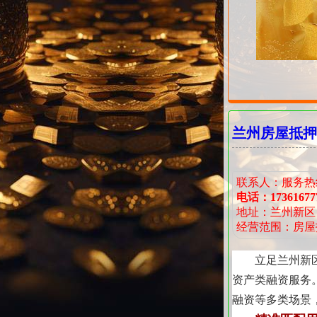
兰州房屋抵押
联系人：服务热
电话：17361677
地址：兰州新区
经营范围：房屋
立足兰州新
资产类融资服务
融资等多类场景