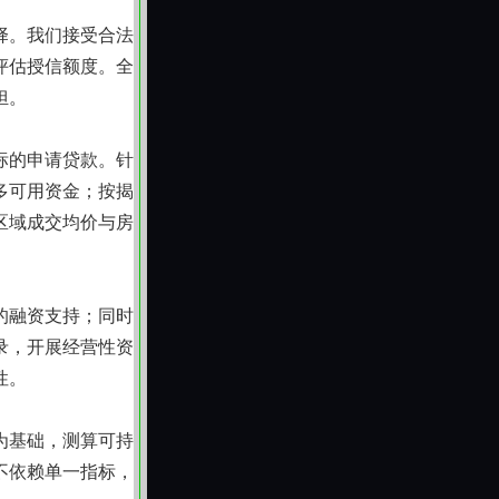
择。我们接受合法
评估授信额度。全
担。
标的申请贷款。针
多可用资金；按揭
区域成交均价与房
的融资支持；同时
录，开展经营性资
性。
为基础，测算可持
不依赖单一指标，