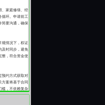
用、家庭修缮、经
务循环。申请前工
作简要沟通，确保
常规情况下，权证
均及时同步，避免
完整，符合资金使
过预约方式获取对
关方案将基于合同
门槛，不依赖复杂