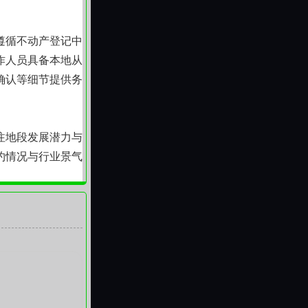
遵循不动产登记中
作人员具备本地从
确认等细节提供务
注地段发展潜力与
约情况与行业景气
。
便利性。新区范围
约通道，提升整体
解以及对规则底线
为都成为稳健前行