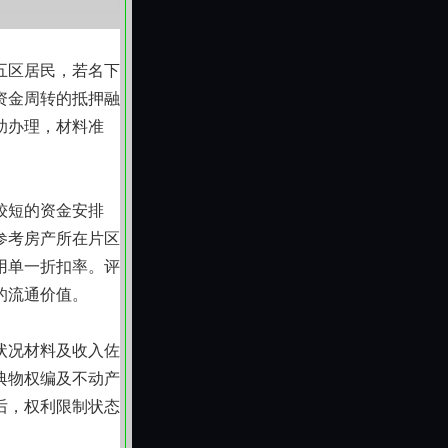
五区居民，若名下
资金周转的抵押融
助办理，材料准
较短的资金安排
参考房产所在片区
用单一折扣率。评
的流通价值。
状况材料及收入佐
典物权编及不动产
后，权利限制状态