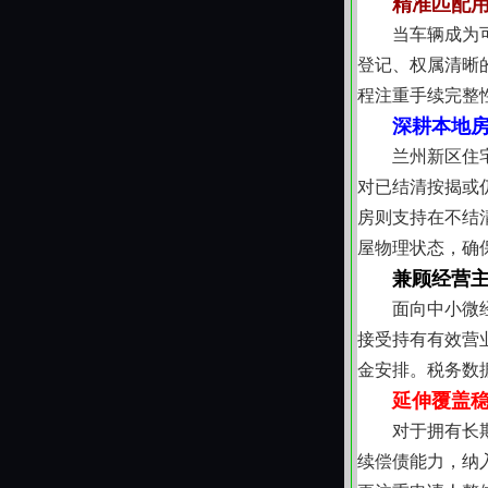
精准匹配
当车辆成为
登记、权属清晰
程注重手续完整
深耕本地
兰州新区住
对已结清按揭或
房则支持在不结
屋物理状态，确
兼顾经营
面向中小微
接受持有有效营
金安排。税务数
延伸覆盖
对于拥有长
续偿债能力，纳