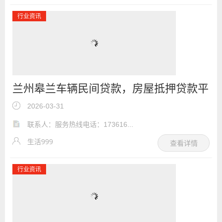
行业资讯
兰州皋兰车辆民间贷款，房屋抵押贷款平
台，营业执照短期贷款代办
2026-03-31
联系人：服务热线电话：173616...
生活999
查看详情
行业资讯