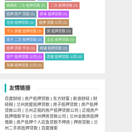
按揭房 二次 抵押贷款
(0)
二次 抵押贷款
(0)
抵押 房产 贷款
(0)
房本 抵押贷款
(0)
住房 抵押贷款
(0)
抵押 贷款 公司
(0)
个人 房屋 抵押贷款
(0)
房 抵押贷款
(0)
房子 二次 抵押贷款
(0)
企业 抵押贷款
(0)
抵押 贷款 平台
(0)
商铺 抵押贷款
(0)
房产 抵押贷款 公司
(0)
房屋 抵押贷款 公司
(0)
车辆 抵押贷款 公司
(0)
友情链接
百度财经
房产抵押贷款
东方财富
新浪财经
财
|
|
|
|
经网
兰州房屋抵押贷款
房子抵押贷款
房产抵押
|
|
|
贷款公司
兰州正规的房产抵押贷款公司
正规房产
|
|
抵押借款平台
兰州押房贷款公司
兰州全款房抵押
|
|
借款
房产抵押个人应急贷款不押房
押房贷款
兰
|
|
|
州二手房抵押贷款
百度搜索
|