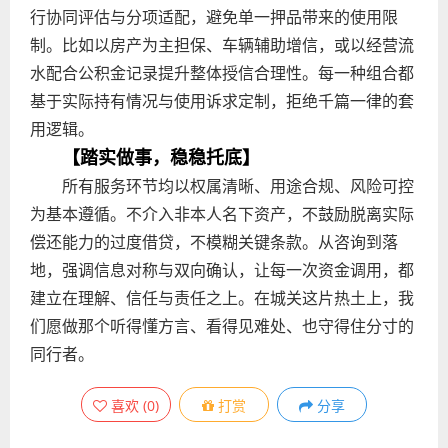
行协同评估与分项适配，避免单一押品带来的使用限
制。比如以房产为主担保、车辆辅助增信，或以经营流
水配合公积金记录提升整体授信合理性。每一种组合都
基于实际持有情况与使用诉求定制，拒绝千篇一律的套
用逻辑。
【踏实做事，稳稳托底】
所有服务环节均以权属清晰、用途合规、风险可控
为基本遵循。不介入非本人名下资产，不鼓励脱离实际
偿还能力的过度借贷，不模糊关键条款。从咨询到落
地，强调信息对称与双向确认，让每一次资金调用，都
建立在理解、信任与责任之上。在城关这片热土上，我
们愿做那个听得懂方言、看得见难处、也守得住分寸的
同行者。
喜欢
(
0
)
打赏
分享