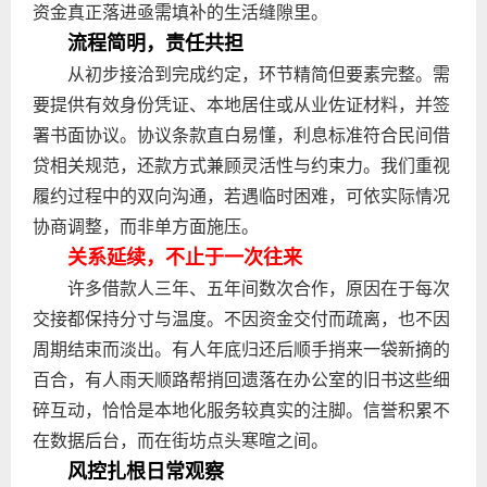
资金真正落进亟需填补的生活缝隙里。
流程简明，责任共担
从初步接洽到完成约定，环节精简但要素完整。需
要提供有效身份凭证、本地居住或从业佐证材料，并签
署书面协议。协议条款直白易懂，利息标准符合民间借
贷相关规范，还款方式兼顾灵活性与约束力。我们重视
履约过程中的双向沟通，若遇临时困难，可依实际情况
协商调整，而非单方面施压。
关系延续，不止于一次往来
许多借款人三年、五年间数次合作，原因在于每次
交接都保持分寸与温度。不因资金交付而疏离，也不因
周期结束而淡出。有人年底归还后顺手捎来一袋新摘的
百合，有人雨天顺路帮捎回遗落在办公室的旧书这些细
碎互动，恰恰是本地化服务较真实的注脚。信誉积累不
在数据后台，而在街坊点头寒暄之间。
风控扎根日常观察