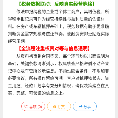
【税务数据联动：反映真实经营脉络】
依法申报纳税的企业或个体工商户，其增值税、所
得税申报记录可作为经营持续性与盈利质量的佐证材
料。在房产或车辆抵押基础上，税务数据有助于更准确
判断资金需求规模与偿还节奏，使融资安排更贴近实际
经营周期。
【全流程注重权责对等与信息透明】
从资料初审到合同签署，每个环节均以书面说明为
基础，关键条款清晰列示，权属核查严格遵循不动产登
记中心及车管所公示信息。不预设隐含条件，不附加非
必要协议，所有操作留痕可溯。客户对抵押物状态、资
金用途、还款计划享有充分知情权，确保决策建立在真
实、完整、可验证的信息之上。
喜欢
(
0
)
打赏
分享