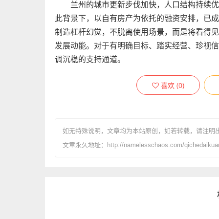
兰州的城市更新步伐加快，人口结构持续优
此背景下，以自有房产为依托的融资安排，已成
制造杠杆幻觉，不脱离使用场景，而是将看得见
发展动能。对于有明确目标、踏实经营、珍视信
调沉稳的支持通道。
喜欢
(
0
)
如无特殊说明，文章均为本站原创
，如若转载，请注明
文章永久地址：http://namelesschaos.com/qichedaikuan