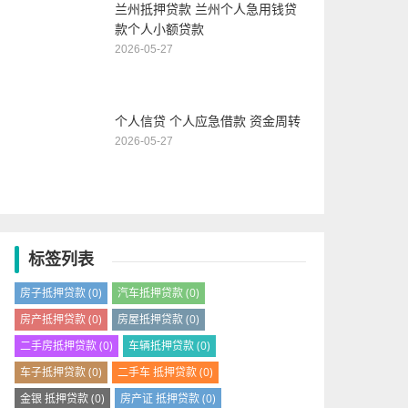
兰州抵押贷款 兰州个人急用钱贷
款个人小额贷款
2026-05-27
个人信贷 个人应急借款 资金周转
2026-05-27
标签列表
房子抵押贷款
(0)
汽车抵押贷款
(0)
房产抵押贷款
(0)
房屋抵押贷款
(0)
二手房抵押贷款
(0)
车辆抵押贷款
(0)
车子抵押贷款
(0)
二手车 抵押贷款
(0)
金银 抵押贷款
(0)
房产证 抵押贷款
(0)