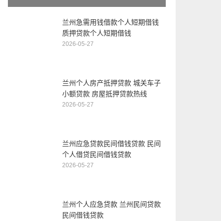
兰州急需用钱借款个人短期借钱
质押贷款个人短期借钱
2026-05-27
兰州个人房产抵押贷款 城关车子
小额贷款 房屋抵押贷款热线
2026-05-27
兰州应急贷款民间借钱贷款 民间
个人借贷民间借钱贷款
2026-05-27
兰州个人应急贷款 兰州民间贷款
民间借钱贷款