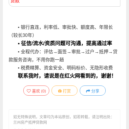
贷款
• 银行直连，利率低、审批快、额度高、年限长
（较长30年）
• 征信/流水/资质问题可沟通，提高通过率
• 全程代办：评估→面签→审批→过户→抵押→贷
款服务咨询，不用你跑一趟
• 税费精算、资金安全、明码标价、无隐形收费
联系我时，请说是在红火网看到的，谢谢！
喜欢
(
0
)
打赏
分享
如无特殊说明，文章均为本站原创
，如若转载，请注明出处：
兰州房产抵押贷款网