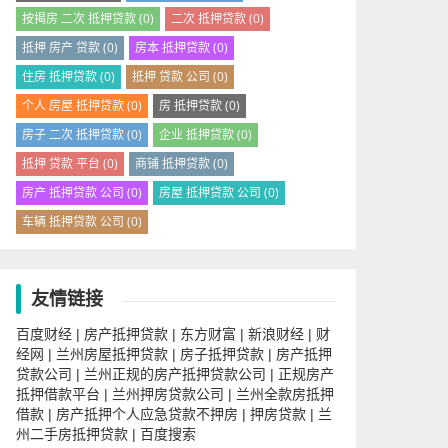
按揭房 二次 抵押贷款
(0)
二次 抵押贷款
(0)
抵押 房产 贷款
(0)
房本 抵押贷款
(0)
住房 抵押贷款
(0)
抵押 贷款 公司
(0)
个人 房屋 抵押贷款
(0)
房 抵押贷款
(0)
房子 二次 抵押贷款
(0)
企业 抵押贷款
(0)
抵押 贷款 平台
(0)
商铺 抵押贷款
(0)
房产 抵押贷款 公司
(0)
房屋 抵押贷款 公司
(0)
车辆 抵押贷款 公司
(0)
友情链接
百度财经
房产抵押贷款
东方财富
新浪财经
财
|
|
|
|
经网
兰州房屋抵押贷款
房子抵押贷款
房产抵押
|
|
|
贷款公司
兰州正规的房产抵押贷款公司
正规房产
|
|
抵押借款平台
兰州押房贷款公司
兰州全款房抵押
|
|
借款
房产抵押个人应急贷款不押房
押房贷款
兰
|
|
|
州二手房抵押贷款
百度搜索
|