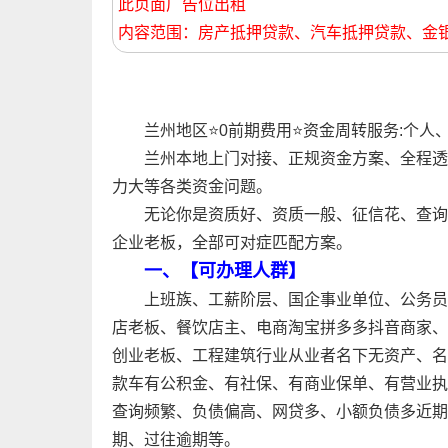
此页面广告位出租
内容范围：房产抵押贷款、汽车抵押贷款、金
兰州地区⭐0前期费用⭐资金周转服务:个
兰州本地上门对接、正规资金方案、全程透
力大等各类资金问题。
无论你是资质好、资质一般、征信花、查询
企业老板，全部可对症匹配方案。
一、【可办理人群】
上班族、工薪阶层、国企事业单位、公务员
店老板、餐饮店主、电商淘宝拼多多抖音商家、
创业老板、工程建筑行业从业者名下无资产、名
款车有公积金、有社保、有商业保单、有营业执
查询频繁、负债偏高、网贷多、小额负债多近期
期、过往逾期等。