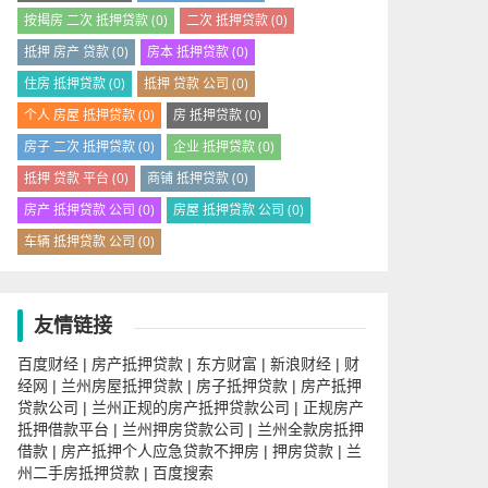
按揭房 二次 抵押贷款
(0)
二次 抵押贷款
(0)
抵押 房产 贷款
(0)
房本 抵押贷款
(0)
住房 抵押贷款
(0)
抵押 贷款 公司
(0)
个人 房屋 抵押贷款
(0)
房 抵押贷款
(0)
房子 二次 抵押贷款
(0)
企业 抵押贷款
(0)
抵押 贷款 平台
(0)
商铺 抵押贷款
(0)
房产 抵押贷款 公司
(0)
房屋 抵押贷款 公司
(0)
车辆 抵押贷款 公司
(0)
友情链接
百度财经
房产抵押贷款
东方财富
新浪财经
财
|
|
|
|
经网
兰州房屋抵押贷款
房子抵押贷款
房产抵押
|
|
|
贷款公司
兰州正规的房产抵押贷款公司
正规房产
|
|
抵押借款平台
兰州押房贷款公司
兰州全款房抵押
|
|
借款
房产抵押个人应急贷款不押房
押房贷款
兰
|
|
|
州二手房抵押贷款
百度搜索
|