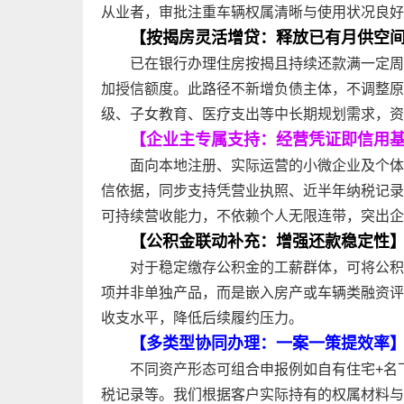
从业者，审批注重车辆权属清晰与使用状况良好
【按揭房灵活增贷：释放已有月供空
已在银行办理住房按揭且持续还款满一定周
加授信额度。此路径不新增负债主体，不调整原
级、子女教育、医疗支出等中长期规划需求，资
【企业主专属支持：经营凭证即信用
面向本地注册、实际运营的小微企业及个体
信依据，同步支持凭营业执照、近半年纳税记录
可持续营收能力，不依赖个人无限连带，突出企
【公积金联动补充：增强还款稳定性
对于稳定缴存公积金的工薪群体，可将公积
项并非单独产品，而是嵌入房产或车辆类融资评
收支水平，降低后续履约压力。
【多类型协同办理：一案一策提效率
不同资产形态可组合申报例如自有住宅+名
税记录等。我们根据客户实际持有的权属材料与