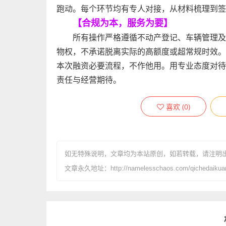
跑动。每个环节均有专人对接，从材料梳理到签
【合规为本，服务为要】
所有操作严格遵循不动产登记、车辆管理及
物权，不承诺脱离实际的高额度或超常规时效。
本次融资必要流程，不作他用。用专业态度对待
责任与经营期待。
喜欢
(
0
)
如无特殊说明，文章均为本站原创
，如若转载，请注明
文章永久地址：http://namelesschaos.com/qichedaikuan