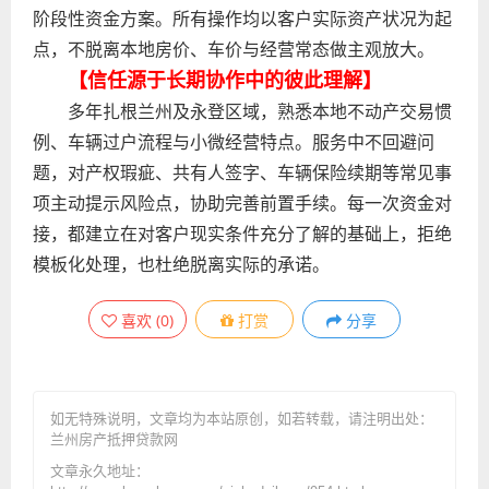
阶段性资金方案。所有操作均以客户实际资产状况为起
点，不脱离本地房价、车价与经营常态做主观放大。
【信任源于长期协作中的彼此理解】
多年扎根兰州及永登区域，熟悉本地不动产交易惯
例、车辆过户流程与小微经营特点。服务中不回避问
题，对产权瑕疵、共有人签字、车辆保险续期等常见事
项主动提示风险点，协助完善前置手续。每一次资金对
接，都建立在对客户现实条件充分了解的基础上，拒绝
模板化处理，也杜绝脱离实际的承诺。
喜欢
(
0
)
打赏
分享
如无特殊说明，文章均为本站原创
，如若转载，请注明出处：
兰州房产抵押贷款网
文章永久地址：