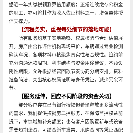
据近一年实缴税额测算信用额度；正常连续缴存公积金
的职工，亦可将其作为收入佐证材料之一，增强整体授
信支撑力。
【流程务实，重视每处细节的落地可能】
所有服务均基于实地勘察、权属核验与合理估值展
开。房产由合作评估机构现场采价，车辆通过专业检测
确认车况，各项材料审核聚焦真实性与合规性。签约前
充分沟通还款周期、利率结构与资金用途建议，不预设
刚性期限，允许根据经营回款节奏协商分期安排。资料
准备简洁，突出核心权属证明与身份凭证，减少冗余环
节。
【服务延伸，回应不同阶段的资金关切】
部分客户存在已有银行按揭但希望释放更多流动性
的需求，我们提供按揭房二押服务，在保障首押权益前
提下，审慎增加补充额度；也有客户因购置新车或设备
需要短期垫资，可结合新车发票、采购合同等凭证匹配