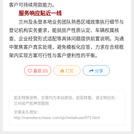
客户可持续用款能力。
服务响应贴近一线
兰州及永登本地业务团队熟悉区域政策执行细节与
登记机构实务要求，能就房产性质认定、车辆权属核
查、企业经营形式适配等具体问题提供前置说明。沟通
中聚焦客户真实处境，避免模板化应答，力求在合规框
架内实现方案可行性与客户便利性的平衡。
喜欢
(
0
)
打赏
分享
如无特殊说明，文章均为本站原创
，如若转载，请注明出处：
兰州房产抵押贷款网
文章永久地址：
http://namelesschaos.com/qichedaikuan/973.html