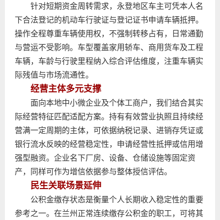
针对短期资金周转需求，永登地区车主可凭本人名
下合法登记的机动车行驶证与登记证书申请车辆抵押。
操作全程尊重车辆使用权，不强制转移占有，日常通勤
与营运不受影响。车型覆盖家用轿车、商用货车及工程
车辆，车龄与行驶里程纳入综合评估维度，注重车辆实
际残值与市场流通性。
经营主体多元支撑
面向本地中小微企业及个体工商户，我们结合其实
际经营特征匹配适配方案。持有有效营业执照且持续经
营满一定周期的主体，可依据纳税记录、进销存凭证或
银行流水反映的经营稳定性，申请经营性抵押或信用增
强型融资。企业名下厂房、设备、仓储设施等固定资
产，同样可作为增信依据参与整体授信评估。
民生关联场景延伸
公积金缴存状态是衡量个人长期收入稳定性的重要
参考之一。在兰州正常连续缴存公积金的职工，可将其