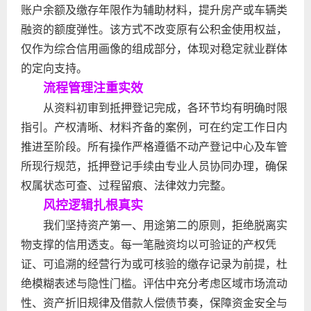
账户余额及缴存年限作为辅助材料，提升房产或车辆类
融资的额度弹性。该方式不改变原有公积金使用权益，
仅作为综合信用画像的组成部分，体现对稳定就业群体
的定向支持。
流程管理注重实效
从资料初审到抵押登记完成，各环节均有明确时限
指引。产权清晰、材料齐备的案例，可在约定工作日内
推进至阶段。所有操作严格遵循不动产登记中心及车管
所现行规范，抵押登记手续由专业人员协同办理，确保
权属状态可查、过程留痕、法律效力完整。
风控逻辑扎根真实
我们坚持资产第一、用途第二的原则，拒绝脱离实
物支撑的信用透支。每一笔融资均以可验证的产权凭
证、可追溯的经营行为或可核验的缴存记录为前提，杜
绝模糊表述与隐性门槛。评估中充分考虑区域市场流动
性、资产折旧规律及借款人偿债节奏，保障资金安全与