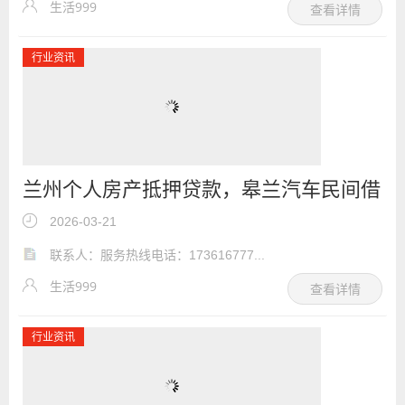
生活999
查看详情
行业资讯
兰州个人房产抵押贷款，皋兰汽车民间借
钱，房屋抵押贷款热线
2026-03-21
联系人：服务热线电话：173616777...
生活999
查看详情
行业资讯