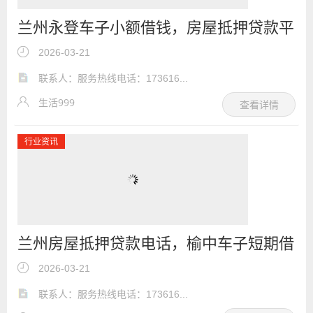
兰州永登车子小额借钱，房屋抵押贷款平
台，公积金抵押贷款
2026-03-21
联系人：服务热线电话：173616...
生活999
查看详情
行业资讯
兰州房屋抵押贷款电话，榆中车子短期借
钱，个人可以房产抵押贷款
2026-03-21
联系人：服务热线电话：173616...