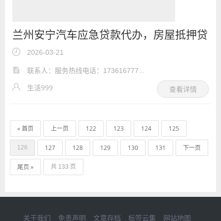
兰州安宁汽车应急贷款代办，房屋抵押贷
款平台，企业大额贷款
2026-03-21
联系人：服务热线电话：173616777...
生活999
查看详情
« 首页
上一页
122
123
124
125
127
128
129
130
131
下一页
126
尾页 »
共 133 页
关于我们
免责声明
文章存档
标签云集
网站地图